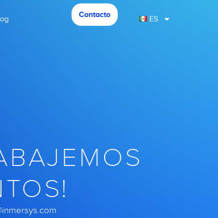
Contacto
log
ES
rabajemos
t os!
@inmersys.com