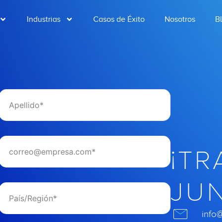
Industrias
Casos de Éxito
Nosotros
B
¡t
jun
info